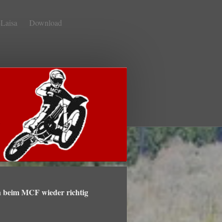
Laisa
Download
 beim MCF wieder richtig