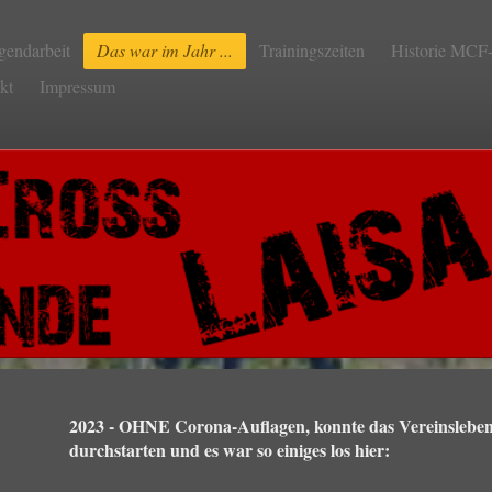
gendarbeit
Das war im Jahr ...
Trainingszeiten
Historie MCF-
kt
Impressum
2023 - OHNE Corona-Auflagen, konnte das Vereinsleben
durchstarten und es war so einiges los hier: