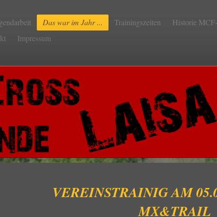
gendarbeit
Das war im Jahr ...
Trainingszeiten
Historie MCF-
kt
Impressum
VEREINSTRAINIG AM 05.0
MX&TRAIL